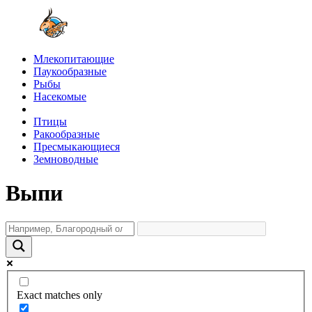
Млекопитающие
Паукообразные
Рыбы
Насекомые
Птицы
Ракообразные
Пресмыкающиеся
Земноводные
Выпи
Exact matches only