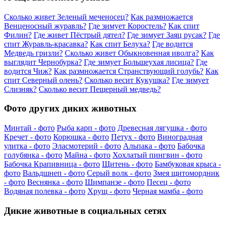
Сколько живет Зеленый меченосец?
Как размножается
Венценосный журавль?
Где зимует Коростель?
Как спит
Филин?
Где живет Пёстрый дятел?
Где зимует Заяц русак?
Где
спит Журавль-красавка?
Как спит Белуха?
Где водится
Медведь гризли?
Сколько живет Обыкновенная иволга?
Как
выглядит Чернобурка?
Где зимует Большеухая лисица?
Где
водится Чиж?
Как размножается Странствующий голубь?
Как
спит Северный олень?
Сколько весит Кукушка?
Где зимует
Слизняк?
Сколько весит Пещерный медведь?
Фото других диких животных
Минтай - фото
Рыба карп - фото
Древесная лягушка - фото
Кречет - фото
Корюшка - фото
Петух - фото
Виноградная
улитка - фото
Эласмотерий - фото
Альпака - фото
Бабочка
голубянка - фото
Майна - фото
Хохлатый пингвин - фото
Бабочка Крапивница - фото
Щитень - фото
Бамбуковая крыса -
фото
Вальдшнеп - фото
Серый волк - фото
Змея щитомордник
- фото
Веснянка - фото
Шимпанзе - фото
Песец - фото
Водяная полевка - фото
Хрущ - фото
Черная мамба - фото
Дикие животные в социальных сетях