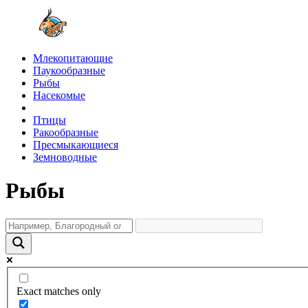
Млекопитающие
Паукообразные
Рыбы
Насекомые
Птицы
Ракообразные
Пресмыкающиеся
Земноводные
Рыбы
Exact matches only