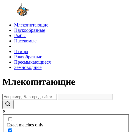
Млекопитающие
Паукообразные
Рыбы
Насекомые
Птицы
Ракообразные
Пресмыкающиеся
Земноводные
Млекопитающие
Exact matches only